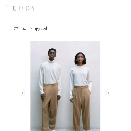
ホーム
>
apparel
New arrivals
Category
Brand
Contact