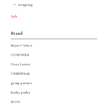
wrapping
Sale
Brand
Buyer's Select
CORDERA
Dora Larsen
GEMINItale
group partner
hanky panky
K+1%