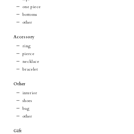
one piece
bottoms
other
Accessory
ring
pierce
necklace
bracelet
Other
interior
shoes
bag
other
Gift