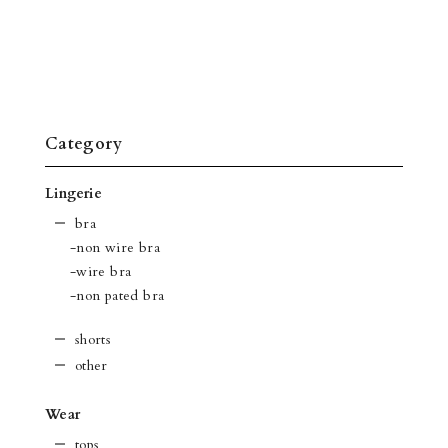
Category
Lingerie
bra
-non wire bra
-wire bra
-non pated bra
shorts
other
Wear
tops