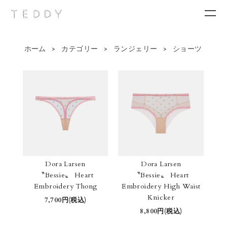
ホーム
>
カテゴリー
>
ランジェリー
>
ショーツ
New arrivals
Category
Brand
Contact
Dora Larsen
Dora Larsen
〝Bessie〟 Heart
〝Bessie〟 Heart
Embroidery Thong
Embroidery High Waist
Knicker
7,700円(税込)
8,800円(税込)