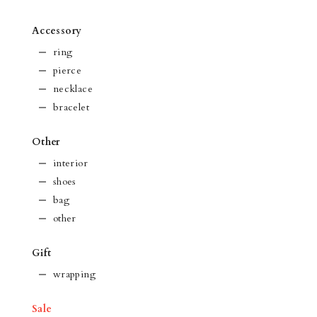
Accessory
ring
pierce
necklace
bracelet
Other
interior
shoes
bag
other
Gift
wrapping
Sale