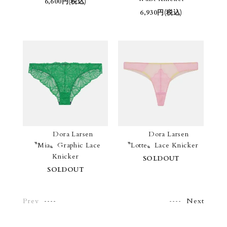
6,600円(税込)
6,930円(税込)
Dora Larsen
Dora Larsen
〝Mia〟Graphic Lace
〝Lotte〟Lace Knicker
Knicker
SOLDOUT
SOLDOUT
Prev
Next