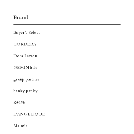
Brand
Buyer's Select
CORDERA
Dora Larsen
GEMINItale
group partner
hanky panky
K+1%
L’ANGELIQUE
Maimia