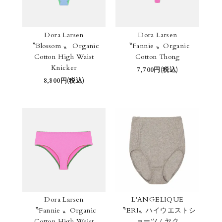
Dora Larsen
Dora Larsen
〝Blossom 〟 Organic
〝Fannie 〟Organic
Cotton High Waist
Cotton Thong
Knicker
7,700円(税込)
8,800円(税込)
Dora Larsen
L'ANGELIQUE
〝Fannie 〟Organic
〝ERI〟ハイウエストシ
Cotton High Waist
ョーツ / ヤク