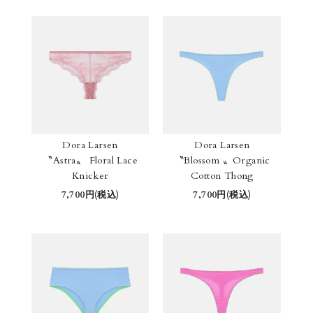
Dora Larsen
Dora Larsen
〝Astra〟 Floral Lace
〝Blossom 〟Organic
Knicker
Cotton Thong
7,700円(税込)
7,700円(税込)