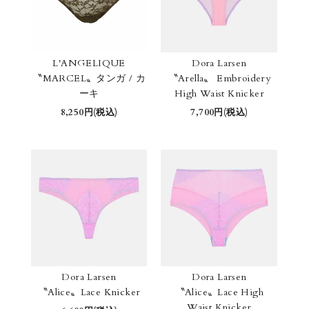
L'ANGELIQUE
Dora Larsen
〝MARCEL〟タンガ / カ
〝Arella〟 Embroidery
ーキ
High Waist Knicker
8,250円(税込)
7,700円(税込)
Dora Larsen
Dora Larsen
〝Alice〟Lace Knicker
〝Alice〟Lace High
Waist Knicker