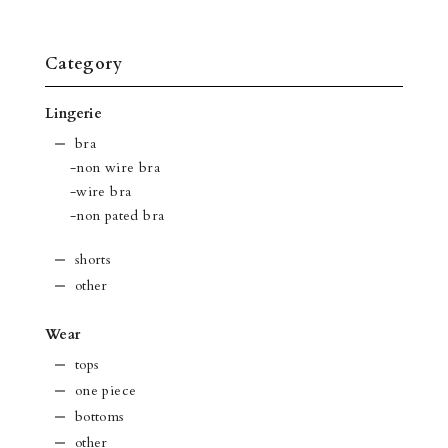
Category
Lingerie
bra
-non wire bra
-wire bra
-non pated bra
shorts
other
Wear
tops
one piece
bottoms
other