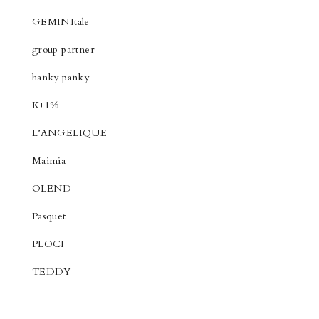
GEMINItale
group partner
hanky panky
K+1%
L’ANGELIQUE
Maimia
OLEND
Pasquet
PLOCI
TEDDY