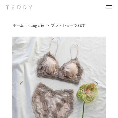
ホーム
>
lingerie
>
ブラ・ショーツSET
New arrivals
Category
Brand
Contact