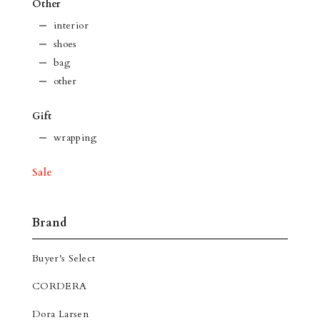
Other
interior
shoes
bag
other
Gift
wrapping
Sale
Brand
Buyer's Select
CORDERA
Dora Larsen