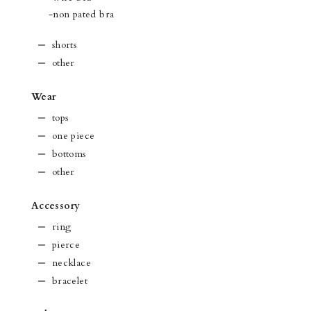
-non pated bra
shorts
other
Wear
tops
one piece
bottoms
other
Accessory
ring
pierce
necklace
bracelet