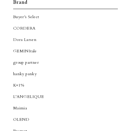
Brand
Buyer's Select
CORDERA
Dora Larsen
GEMINItale
group partner
hanky panky
K+1%
L’ANGELIQUE
Maimia
OLEND
Pasquet