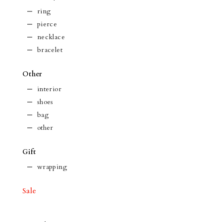
ring
pierce
necklace
bracelet
Other
interior
shoes
bag
other
Gift
wrapping
Sale