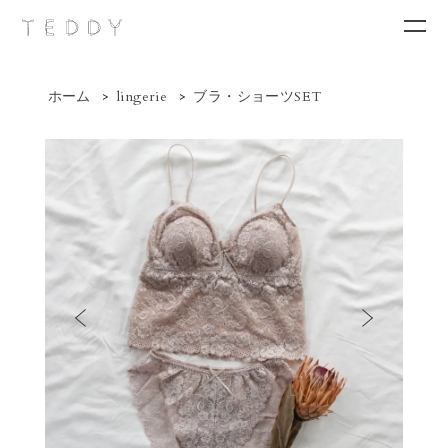
ホーム
>
lingerie
>
ブラ・ショーツSET
New arrivals
Category
Brand
Contact