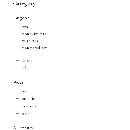
Category
Lingerie
bra
-non wire bra
-wire bra
-non pated bra
shorts
other
Wear
tops
one piece
bottoms
other
Accessory